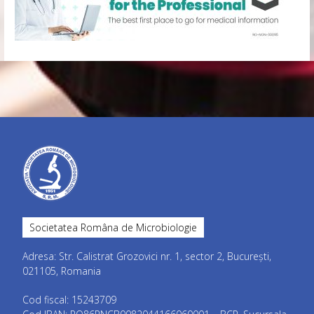
Societatea Româna de Microbiologie
Adresa: Str. Calistrat Grozovici nr. 1, sector 2, București,
021105, Romania
Cod fiscal: 15243709