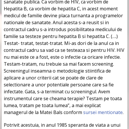
sanatate publica. Ca vorbim de HIV, ca vorbim de
Hepatita B, ca vorbim de hepatita C, in acest moment
medicul de familie devine placa turnanta a programelor
nationale de sanatate. Anul acesta s-a reusit si in
contractul cadru s-a introdus posibilitatea medicului de
familie sa testeze pentru hepatita B si hepatita C. (….)
Testat- tratat, testat-tratat. Mi-as dori de la anul ca in
contractul cadru sa vad ca se testeaza si pentru HIV. HIV
nu mai este ce a fost, este o infectie ca oricare infectie.
Testam-tratam, nu trebuie sa mai facem screening.
Screeningul inseamna o metodologie stiintifica de
aplicare a unor criterii cat se poate de clare de
selectionare a unor potentiale persoane care sa fie
infectate. Gata, s-a terminat cu screeningul. Avem
instrumentul care se cheama terapie? Testam pe toata
lumea, tratam pe toata lumea”, a mai explicat
managerul de la Matei Bals conform
sursei mentionate
.
Potrivit acestuia, in anul 1985 speranta de viata a unui